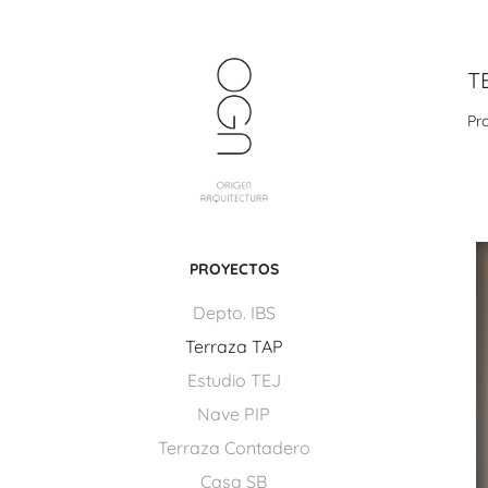
T
Pr
PROYECTOS
Depto. IBS
Terraza TAP
Estudio TEJ
Nave PIP
Terraza Contadero
Casa SB